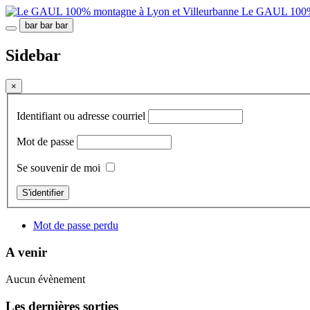
Le GAUL 100% 
bar
bar
bar
Sidebar
×
Identifiant ou adresse courriel
Mot de passe
Se souvenir de moi
S'identifier
Mot de passe perdu
A venir
Aucun évènement
Les dernières sorties