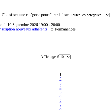
Choisissez une catégorie pour filtrer la liste
eudi 10 Septembre 2026 19:00 - 20:00
nscription nouveaux adhérents
:: Permanences
Affichage #
1
2
3
4
5
6
7
8
9