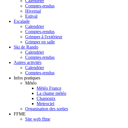
Calendrier
Comptes-rendus
Hivernal
Estival
Escalade
Calendrier
Comptes-rendus
Grimper à l'extérieur
Grimper en salle
Ski de Rando
Calendrier
Comptes-rendus
Autres activités
Calendrier
Comptes-rendus
Infos pratiques
Météo
Météo France
La chaine météo
Chamonix
Meteociel
Organisation des sorties
FFME
Site web ffme