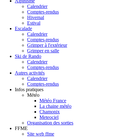
Alpinisme
Calendrier
Comptes-rendus
Hivernal
Estival
Escalade
Calendrier
Comptes-rendus
Grimper à l'extérieur
Grimper en salle
Ski de Rando
Calendrier
Comptes-rendus
Autres activités
Calendrier
Comptes-rendus
Infos pratiques
Météo
Météo France
La chaine météo
Chamonix
Meteociel
Organisation des sorties
FFME
Site web ffme