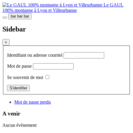
Le GAUL
100% montagne à Lyon et Villeurbanne
bar
bar
bar
Sidebar
×
Identifiant ou adresse courriel
Mot de passe
Se souvenir de moi
S'identifier
Mot de passe perdu
A venir
Aucun évènement