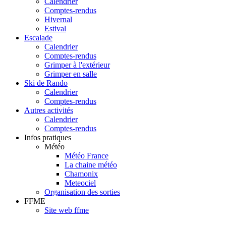
Calendrier
Comptes-rendus
Hivernal
Estival
Escalade
Calendrier
Comptes-rendus
Grimper à l'extérieur
Grimper en salle
Ski de Rando
Calendrier
Comptes-rendus
Autres activités
Calendrier
Comptes-rendus
Infos pratiques
Météo
Météo France
La chaine météo
Chamonix
Meteociel
Organisation des sorties
FFME
Site web ffme