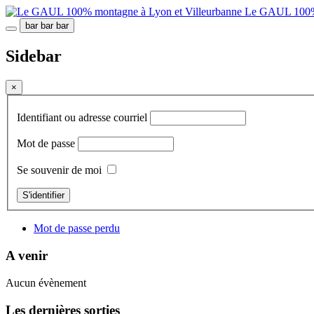
Le GAUL 100% 
bar
bar
bar
Sidebar
×
Identifiant ou adresse courriel
Mot de passe
Se souvenir de moi
S'identifier
Mot de passe perdu
A venir
Aucun évènement
Les dernières sorties