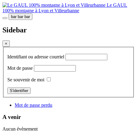
Le GAUL
100% montagne à Lyon et Villeurbanne
bar
bar
bar
Sidebar
×
Identifiant ou adresse courriel
Mot de passe
Se souvenir de moi
S'identifier
Mot de passe perdu
A venir
Aucun évènement