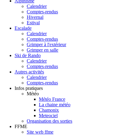
Alpinisme
Calendrier
Comptes-rendus
Hivernal
Estival
Escalade
Calendrier
Comptes-rendus
Grimper à l'extérieur
Grimper en salle
Ski de Rando
Calendrier
Comptes-rendus
Autres activités
Calendrier
Comptes-rendus
Infos pratiques
Météo
Météo France
La chaine météo
Chamonix
Meteociel
Organisation des sorties
FFME
Site web ffme