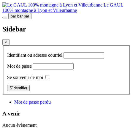
Le GAUL
100% montagne à Lyon et Villeurbanne
bar
bar
bar
Sidebar
×
Identifiant ou adresse courriel
Mot de passe
Se souvenir de moi
S'identifier
Mot de passe perdu
A venir
Aucun évènement