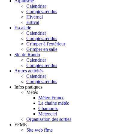
Alpinisme
Calendrier
Comptes-rendus
Hivernal
Estival
Escalade
Calendrier
Comptes-rendus
Grimper à l'extérieur
Grimper en salle
Ski de Rando
Calendrier
Comptes-rendus
Autres activités
Calendrier
Comptes-rendus
Infos pratiques
Météo
Météo France
La chaine météo
Chamonix
Meteociel
Organisation des sorties
FFME
Site web ffme