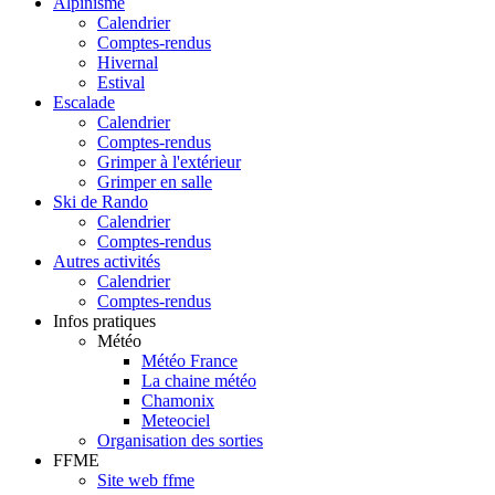
Alpinisme
Calendrier
Comptes-rendus
Hivernal
Estival
Escalade
Calendrier
Comptes-rendus
Grimper à l'extérieur
Grimper en salle
Ski de Rando
Calendrier
Comptes-rendus
Autres activités
Calendrier
Comptes-rendus
Infos pratiques
Météo
Météo France
La chaine météo
Chamonix
Meteociel
Organisation des sorties
FFME
Site web ffme