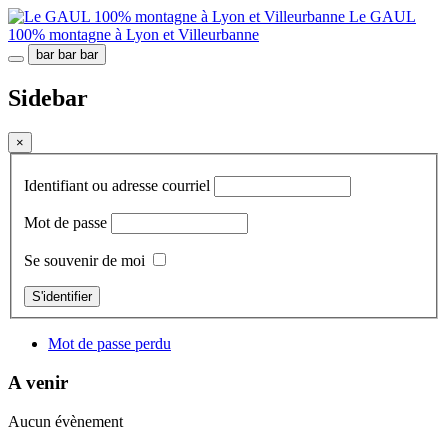
Le GAUL
100% montagne à Lyon et Villeurbanne
bar
bar
bar
Sidebar
×
Identifiant ou adresse courriel
Mot de passe
Se souvenir de moi
S'identifier
Mot de passe perdu
A venir
Aucun évènement