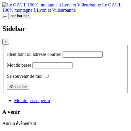
Le GAUL
100% montagne à Lyon et Villeurbanne
bar
bar
bar
Sidebar
×
Identifiant ou adresse courriel
Mot de passe
Se souvenir de moi
S'identifier
Mot de passe perdu
A venir
Aucun évènement