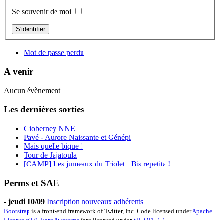
Se souvenir de moi
S'identifier
Mot de passe perdu
A venir
Aucun évènement
Les dernières sorties
Gioberney NNE
Pavé - Aurore Naissante et Génépi
Mais quelle bique !
Tour de Jajatoula
[CAMP] Les jumeaux du Triolet - Bis repetita !
Perms et SAE
-
jeudi 10/09
Inscription nouveaux adhérents
Bootstrap
is a front-end framework of Twitter, Inc. Code licensed under
Apache
License v2.0
.
Font Awesome
font licensed under
SIL OFL 1.1
.