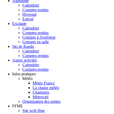
Alpinisme
Calendrier
Comptes-rendus
Hivernal
Estival
Escalade
Calendrier
Comptes-rendus
Grimper à l'extérieur
Grimper en salle
Ski de Rando
Calendrier
Comptes-rendus
Autres activités
Calendrier
Comptes-rendus
Infos pratiques
Météo
Météo France
La chaine météo
Chamonix
Meteociel
Organisation des sorties
FFME
Site web ffme