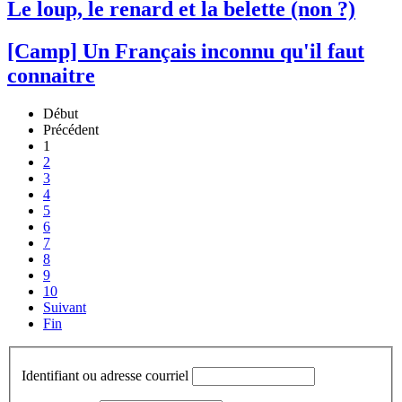
Le loup, le renard et la belette (non ?)
[Camp] Un Français inconnu qu'il faut
connaitre
Début
Précédent
1
2
3
4
5
6
7
8
9
10
Suivant
Fin
Identifiant ou adresse courriel