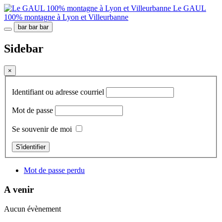
Le GAUL
100% montagne à Lyon et Villeurbanne
bar
bar
bar
Sidebar
×
Identifiant ou adresse courriel
Mot de passe
Se souvenir de moi
S'identifier
Mot de passe perdu
A venir
Aucun évènement