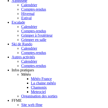
Alpinisme
Calendrier
Comptes-rendus
Hivernal
Estival
Escalade
Calendrier
Comptes-rendus
Grimper à l'extérieur
Grimper en salle
Ski de Rando
Calendrier
Comptes-rendus
Autres activités
Calendrier
Comptes-rendus
Infos pratiques
Météo
Météo France
La chaine météo
Chamonix
Meteociel
Organisation des sorties
FFME
Site web ffme