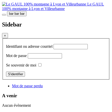
Le GAUL
100% montagne à Lyon et Villeurbanne
bar
bar
bar
Sidebar
×
Identifiant ou adresse courriel
Mot de passe
Se souvenir de moi
S'identifier
Mot de passe perdu
A venir
Aucun évènement