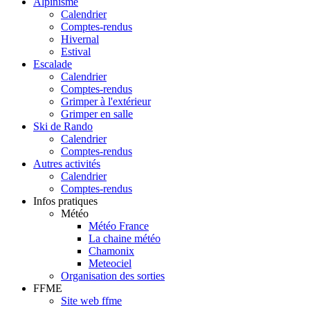
Alpinisme
Calendrier
Comptes-rendus
Hivernal
Estival
Escalade
Calendrier
Comptes-rendus
Grimper à l'extérieur
Grimper en salle
Ski de Rando
Calendrier
Comptes-rendus
Autres activités
Calendrier
Comptes-rendus
Infos pratiques
Météo
Météo France
La chaine météo
Chamonix
Meteociel
Organisation des sorties
FFME
Site web ffme