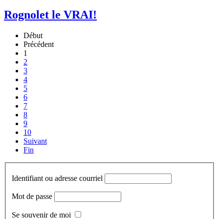
Rognolet le VRAI!
Début
Précédent
1
2
3
4
5
6
7
8
9
10
Suivant
Fin
Identifiant ou adresse courriel
Mot de passe
Se souvenir de moi