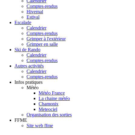
Calendrier
Comptes-rendus
Hivernal
Estival
Escalade
Calendrier
Comptes-rendus
Grimper à l'extérieur
Grimper en salle
Ski de Rando
Calendrier
Comptes-rendus
Autres activités
Calendrier
Comptes-rendus
Infos pratiques
Météo
Météo France
La chaine météo
Chamonix
Meteociel
Organisation des sorties
FFME
Site web ffme