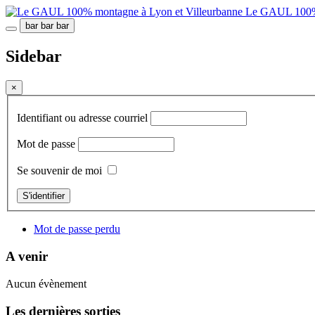
Le GAUL 100% 
bar
bar
bar
Sidebar
×
Identifiant ou adresse courriel
Mot de passe
Se souvenir de moi
S'identifier
Mot de passe perdu
A venir
Aucun évènement
Les dernières sorties