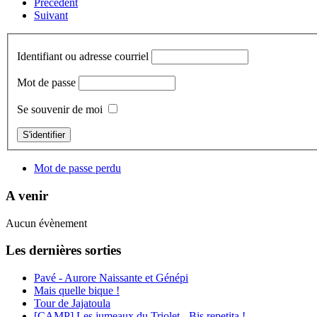
Précédent
Suivant
Identifiant ou adresse courriel
Mot de passe
Se souvenir de moi
S'identifier
Mot de passe perdu
A venir
Aucun évènement
Les dernières sorties
Pavé - Aurore Naissante et Génépi
Mais quelle bique !
Tour de Jajatoula
[CAMP] Les jumeaux du Triolet - Bis repetita !