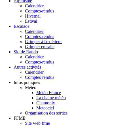
Alpinisme
Calendrier
Comptes-rendus
Hivernal
Estival
Escalade
Calendrier
Comptes-rendus
Grimper à l'extérieur
Grimper en salle
Ski de Rando
Calendrier
Comptes-rendus
Autres activités
Calendrier
Comptes-rendus
Infos pratiques
Météo
Météo France
La chaine météo
Chamonix
Meteociel
Organisation des sorties
FFME
Site web ffme