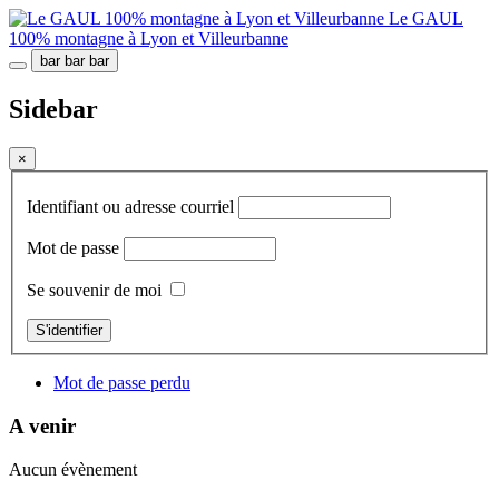
Le GAUL
100% montagne à Lyon et Villeurbanne
bar
bar
bar
Sidebar
×
Identifiant ou adresse courriel
Mot de passe
Se souvenir de moi
S'identifier
Mot de passe perdu
A venir
Aucun évènement