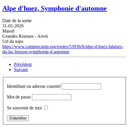
Alpe d'huez, Symphonie d'automne
Date de la sortie
31-01-2026
Massif
Grandes Rousses - Arves
Url du topo
https://www.camptocamp.org/routes/53936/fr/alpe-d-huez-falaises-
du-lac-besson-symphonie-d-automne
Précédent
Suivant
Identifiant ou adresse courriel
Mot de passe
Se souvenir de moi
S'identifier