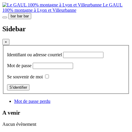
Le GAUL
100% montagne à Lyon et Villeurbanne
bar
bar
bar
Sidebar
×
Identifiant ou adresse courriel
Mot de passe
Se souvenir de moi
S'identifier
Mot de passe perdu
A venir
Aucun évènement