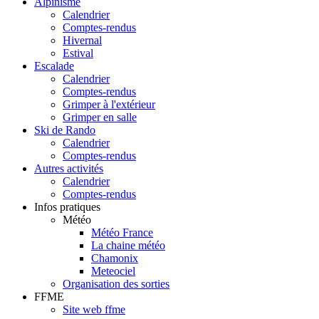
Alpinisme
Calendrier
Comptes-rendus
Hivernal
Estival
Escalade
Calendrier
Comptes-rendus
Grimper à l'extérieur
Grimper en salle
Ski de Rando
Calendrier
Comptes-rendus
Autres activités
Calendrier
Comptes-rendus
Infos pratiques
Météo
Météo France
La chaine météo
Chamonix
Meteociel
Organisation des sorties
FFME
Site web ffme