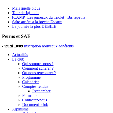
Mais quelle bique !
Tour de Jajatoula
[CAMP] Les jumeaux du Triolet - Bis repetita !
Salto arrière à la brèche Escarra
La journée la plus DÉBILE
Perms et SAE
-
jeudi 10/09
Inscription nouveaux adhérents
Actualités
Le club
Qui sommes nous ?
Comment adhérer ?
Où nous rencontrer ?
Programme
Calendrier
Comptes-rendus
Rechercher
Formation
Contactez-nous
Documents club
Alpinisme