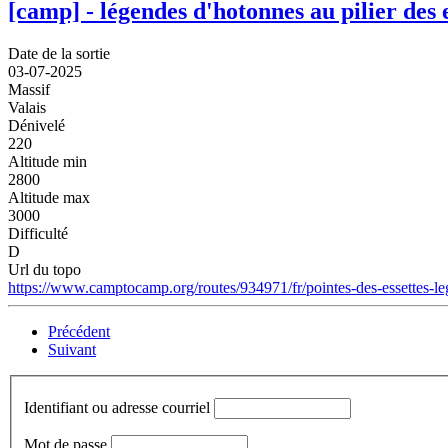
[camp] - légendes d'hotonnes au pilier des 
Date de la sortie
03-07-2025
Massif
Valais
Dénivelé
220
Altitude min
2800
Altitude max
3000
Difficulté
D
Url du topo
https://www.camptocamp.org/routes/934971/fr/pointes-des-essettes-
Précédent
Suivant
Identifiant ou adresse courriel
Mot de passe