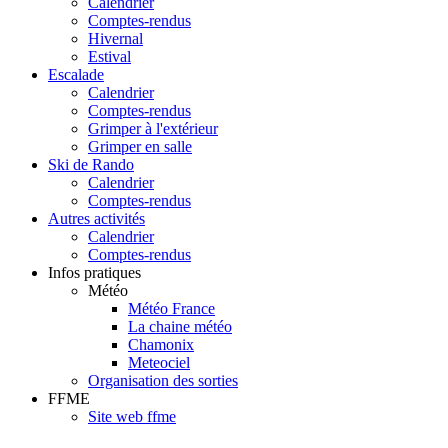
Calendrier
Comptes-rendus
Hivernal
Estival
Escalade
Calendrier
Comptes-rendus
Grimper à l'extérieur
Grimper en salle
Ski de Rando
Calendrier
Comptes-rendus
Autres activités
Calendrier
Comptes-rendus
Infos pratiques
Météo
Météo France
La chaine météo
Chamonix
Meteociel
Organisation des sorties
FFME
Site web ffme