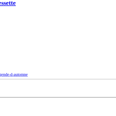
essette
legende-d-automne