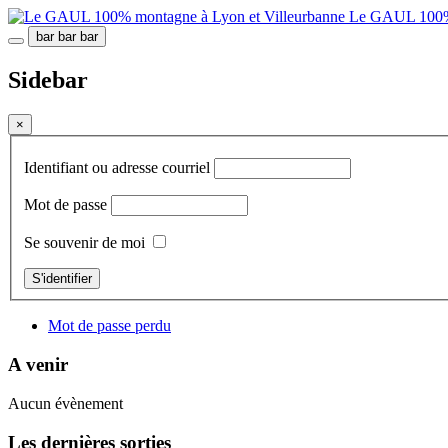
Le GAUL 100% 
bar
bar
bar
Sidebar
×
Identifiant ou adresse courriel
Mot de passe
Se souvenir de moi
S'identifier
Mot de passe perdu
A venir
Aucun évènement
Les dernières sorties