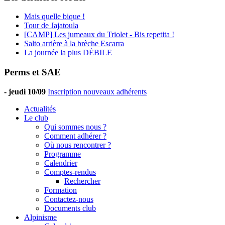
Mais quelle bique !
Tour de Jajatoula
[CAMP] Les jumeaux du Triolet - Bis repetita !
Salto arrière à la brèche Escarra
La journée la plus DÉBILE
Perms et SAE
-
jeudi 10/09
Inscription nouveaux adhérents
Actualités
Le club
Qui sommes nous ?
Comment adhérer ?
Où nous rencontrer ?
Programme
Calendrier
Comptes-rendus
Rechercher
Formation
Contactez-nous
Documents club
Alpinisme