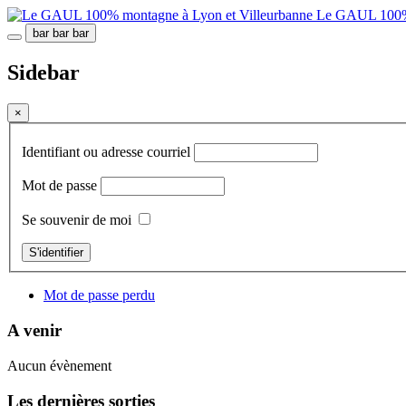
Le GAUL 100% 
bar
bar
bar
Sidebar
×
Identifiant ou adresse courriel
Mot de passe
Se souvenir de moi
S'identifier
Mot de passe perdu
A venir
Aucun évènement
Les dernières sorties