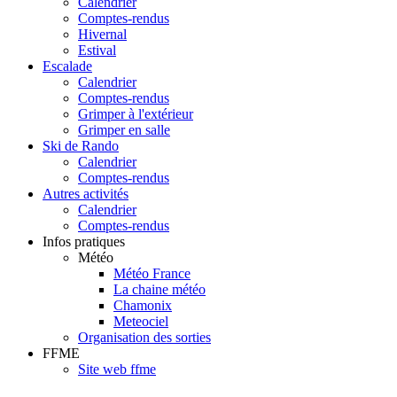
Calendrier
Comptes-rendus
Hivernal
Estival
Escalade
Calendrier
Comptes-rendus
Grimper à l'extérieur
Grimper en salle
Ski de Rando
Calendrier
Comptes-rendus
Autres activités
Calendrier
Comptes-rendus
Infos pratiques
Météo
Météo France
La chaine météo
Chamonix
Meteociel
Organisation des sorties
FFME
Site web ffme